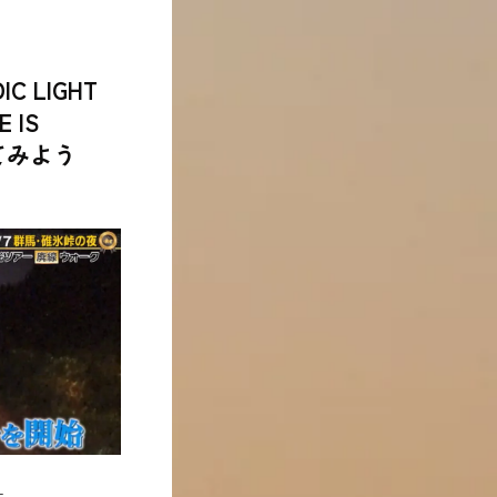
 LIGHT
 IS
てみよう