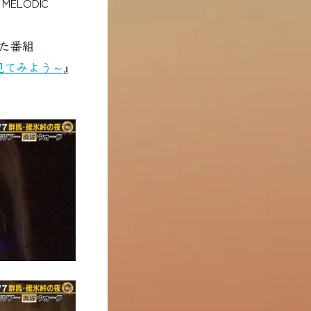
ELODIC
た番組
金で見てみよう～
』