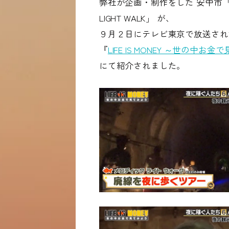
弊社が企画・制作をした
安中市「M
LIGHT WALK」
が、
９月２日にテレビ東京で放送され
『
LIFE IS MONEY ～世の中お
にて紹介されました。